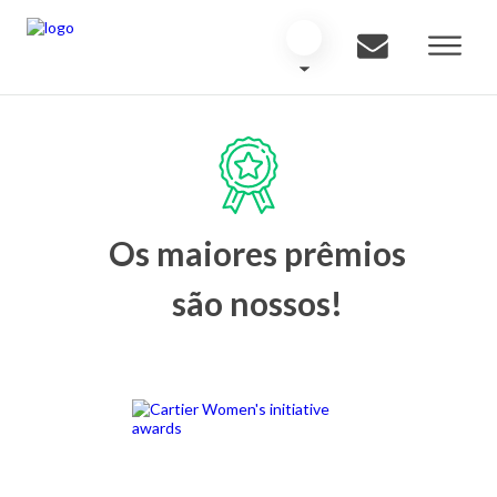
Os maiores prêmios
são nossos!