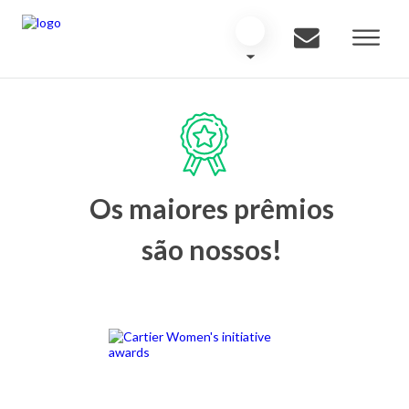
Os maiores prêmios
são nossos!