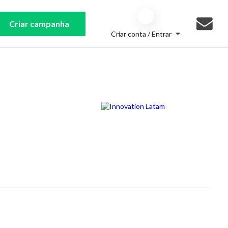
Criar campanha
Criar conta / Entrar