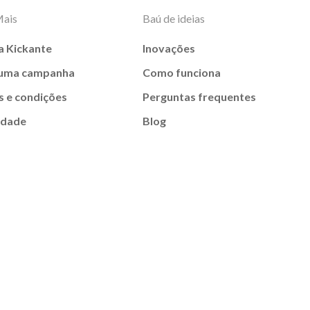
Mais
Baú de ideias
a Kickante
Inovações
 uma campanha
Como funciona
 e condições
Perguntas frequentes
idade
Blog