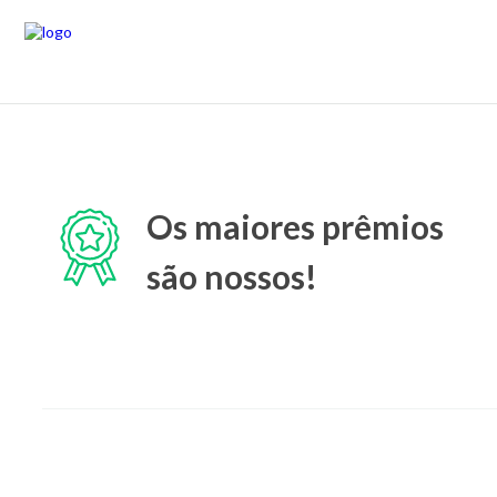
Os maiores prêmios
são nossos!