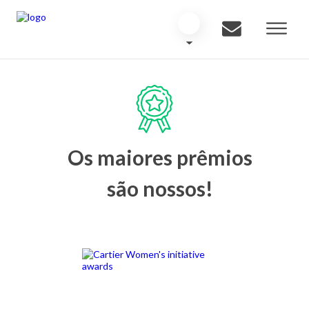
Os maiores prêmios
são nossos!