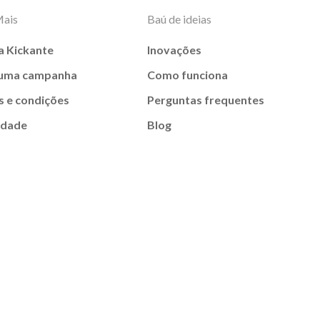
Mais
Baú de ideias
a Kickante
Inovações
 uma campanha
Como funciona
 e condições
Perguntas frequentes
idade
Blog