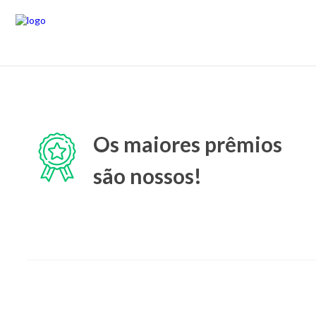
Os maiores prêmios
são nossos!