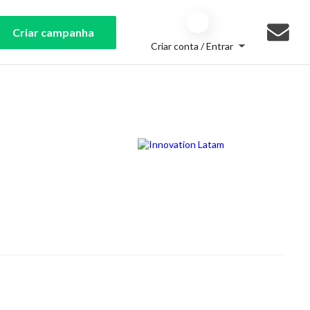
Criar campanha
Criar conta / Entrar