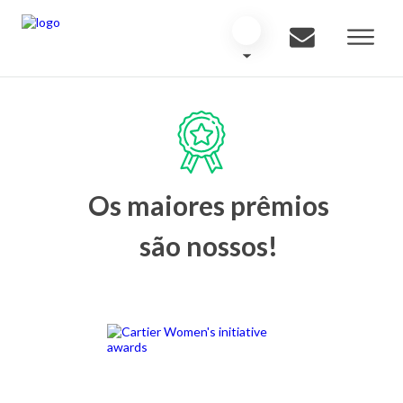
Os maiores prêmios
são nossos!