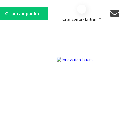
Criar campanha
Criar conta / Entrar