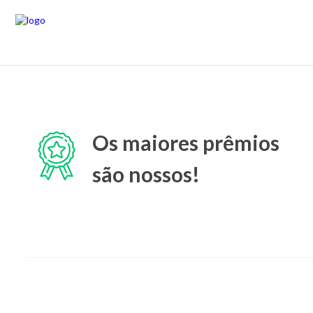
Os maiores prêmios
são nossos!