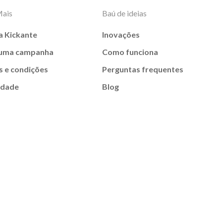
Mais
Baú de ideias
a Kickante
Inovações
 uma campanha
Como funciona
 e condições
Perguntas frequentes
idade
Blog