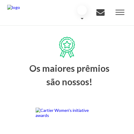
Os maiores prêmios
são nossos!