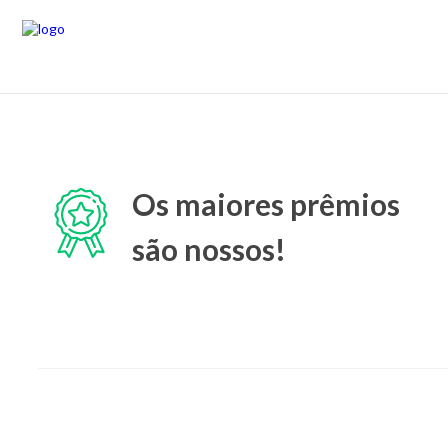
Os maiores prêmios
são nossos!