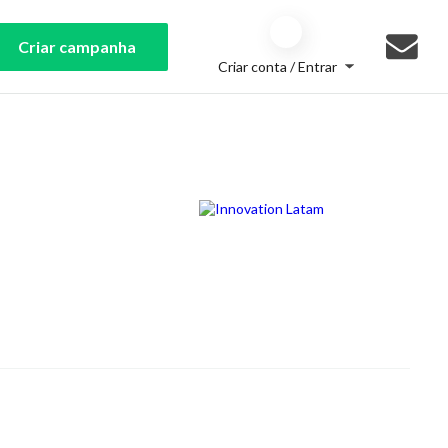
Criar campanha
Criar conta / Entrar