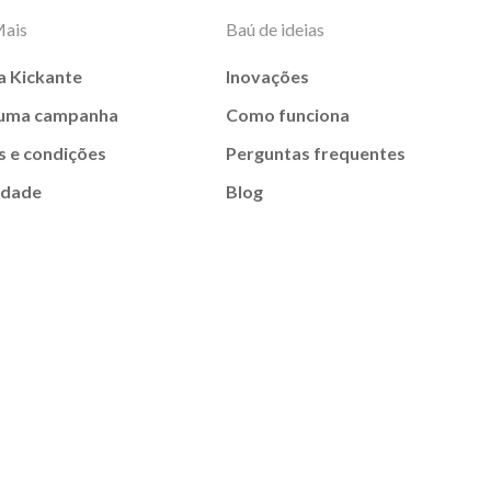
Mais
Baú de ideias
a Kickante
Inovações
 uma campanha
Como funciona
 e condições
Perguntas frequentes
idade
Blog