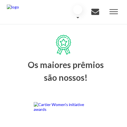
Os maiores prêmios
são nossos!