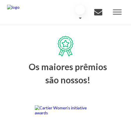
Os maiores prêmios
são nossos!