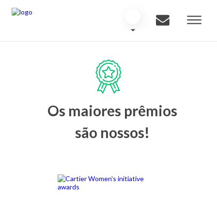
Os maiores prêmios
são nossos!