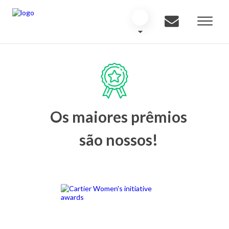
Os maiores prêmios
são nossos!