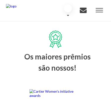
Os maiores prêmios
são nossos!