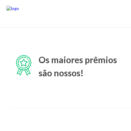
Os maiores prêmios
são nossos!