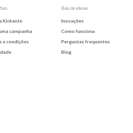
Mais
Baú de ideias
a Kickante
Inovações
 uma campanha
Como funciona
 e condições
Perguntas frequentes
idade
Blog