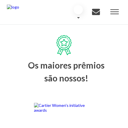
Os maiores prêmios
são nossos!