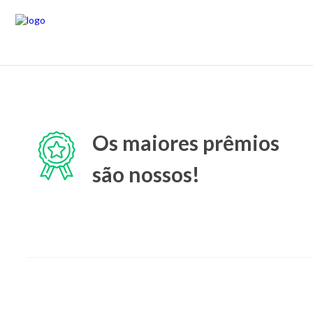
Os maiores prêmios
são nossos!