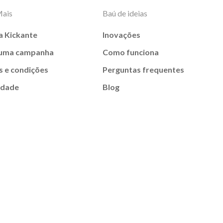
Mais
Baú de ideias
a Kickante
Inovações
 uma campanha
Como funciona
 e condições
Perguntas frequentes
idade
Blog