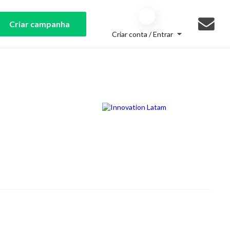
Criar campanha
Criar conta / Entrar