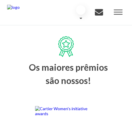
Os maiores prêmios
são nossos!