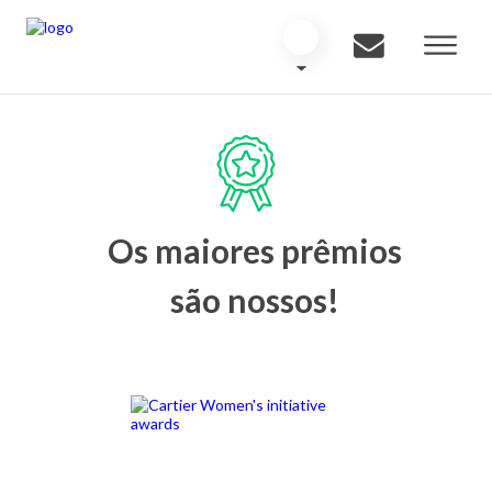
Os maiores prêmios
são nossos!