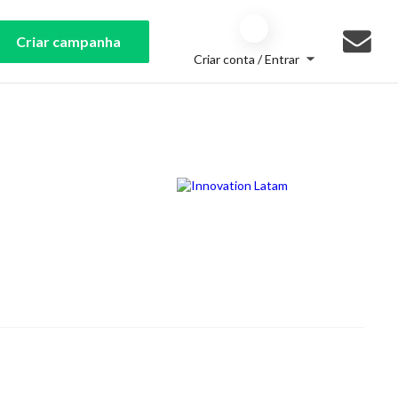
Criar campanha
Criar conta / Entrar