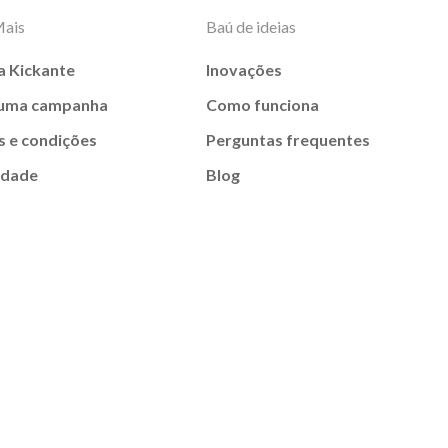
Mais
Baú de ideias
a Kickante
Inovações
 uma campanha
Como funciona
 e condições
Perguntas frequentes
idade
Blog