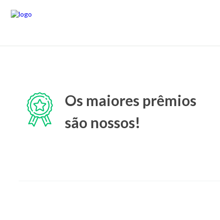
Os maiores prêmios
são nossos!