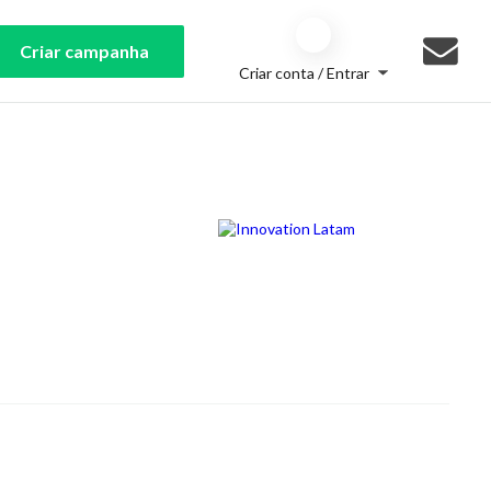
Criar campanha
Criar conta / Entrar