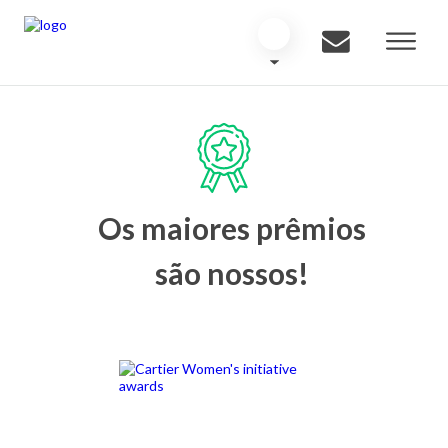
Os maiores prêmios
são nossos!