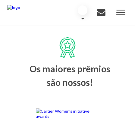
Os maiores prêmios
são nossos!