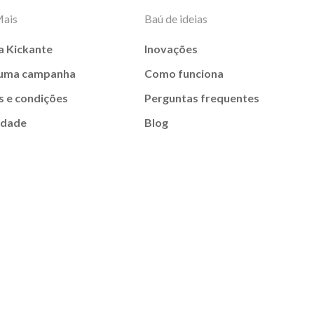
Mais
Baú de ideias
a Kickante
Inovações
 uma campanha
Como funciona
 e condições
Perguntas frequentes
idade
Blog