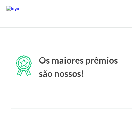
Os maiores prêmios
são nossos!