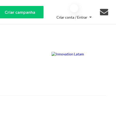
Criar campanha
Criar conta / Entrar