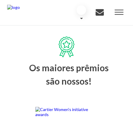
Os maiores prêmios
são nossos!