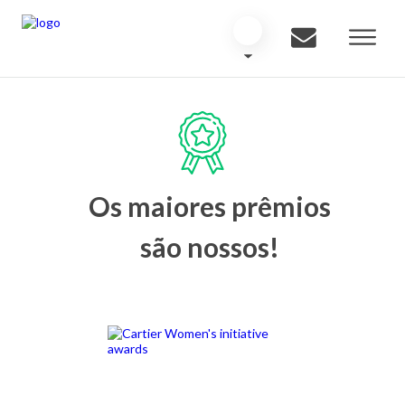
Os maiores prêmios
são nossos!