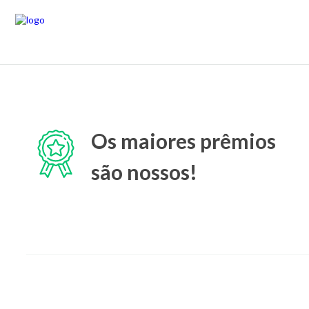
Os maiores prêmios
são nossos!