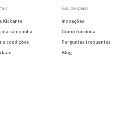
Mais
Baú de ideias
a Kickante
Inovações
 uma campanha
Como funciona
 e condições
Perguntas frequentes
idade
Blog