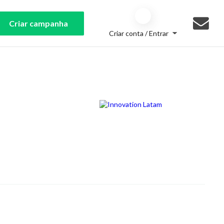
Criar campanha
Criar conta / Entrar