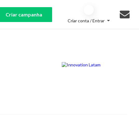
Criar campanha
Criar conta / Entrar