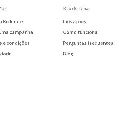
Mais
Baú de ideias
a Kickante
Inovações
 uma campanha
Como funciona
 e condições
Perguntas frequentes
idade
Blog