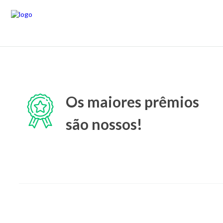
Os maiores prêmios
são nossos!