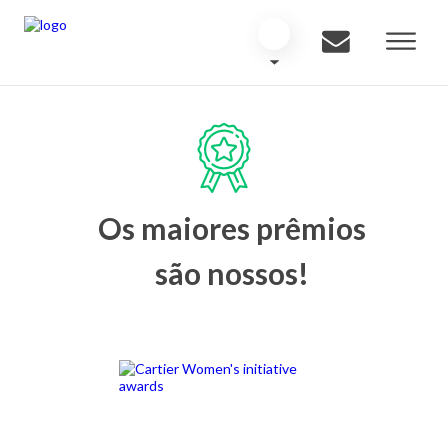
Os maiores prêmios
são nossos!