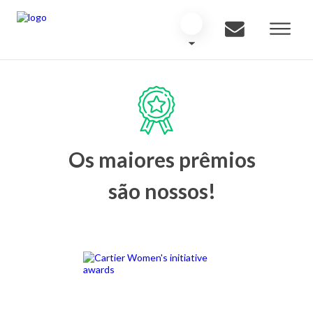
Os maiores prêmios
são nossos!