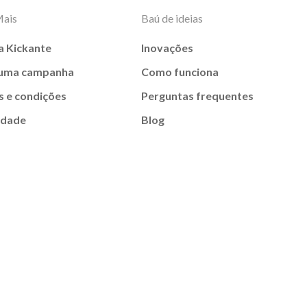
Mais
Baú de ideias
a Kickante
Inovações
 uma campanha
Como funciona
 e condições
Perguntas frequentes
idade
Blog