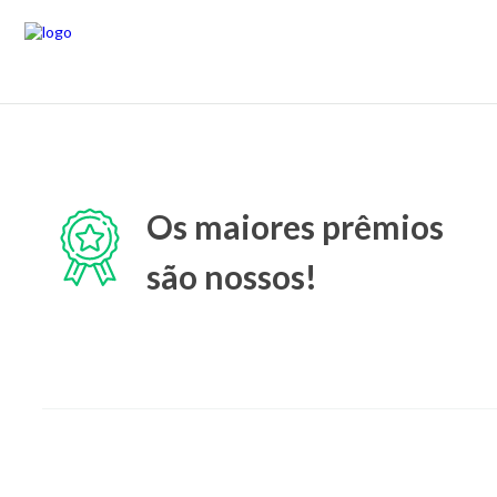
Os maiores prêmios
são nossos!