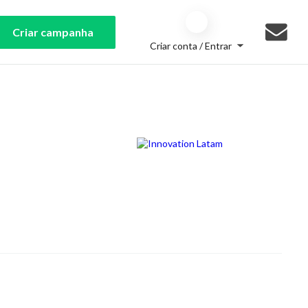
Criar campanha
Criar conta / Entrar