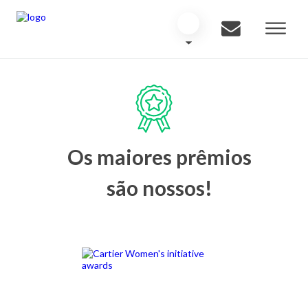
Os maiores prêmios
são nossos!