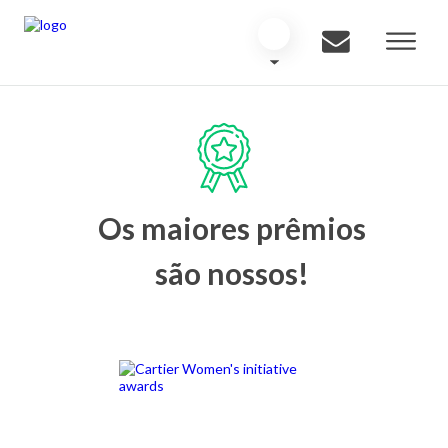
Os maiores prêmios
são nossos!