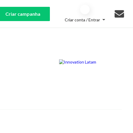
Criar campanha
Criar conta / Entrar