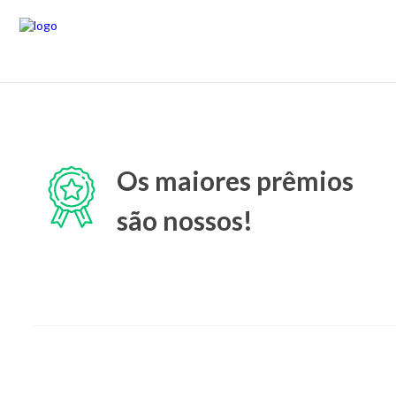
Os maiores prêmios
são nossos!