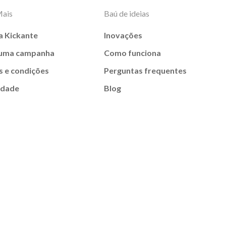
Mais
Baú de ideias
a Kickante
Inovações
 uma campanha
Como funciona
 e condições
Perguntas frequentes
idade
Blog