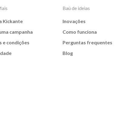
Mais
Baú de ideias
a Kickante
Inovações
 uma campanha
Como funciona
 e condições
Perguntas frequentes
idade
Blog