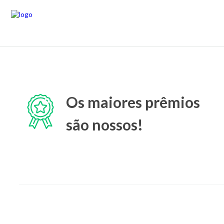
Os maiores prêmios
são nossos!