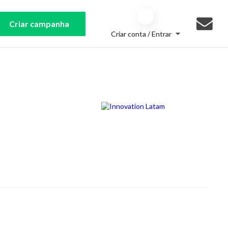
Criar campanha
Criar conta / Entrar