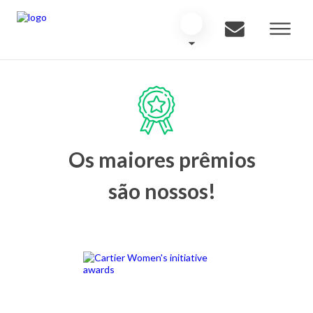
Os maiores prêmios
são nossos!