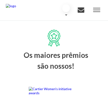
Os maiores prêmios
são nossos!