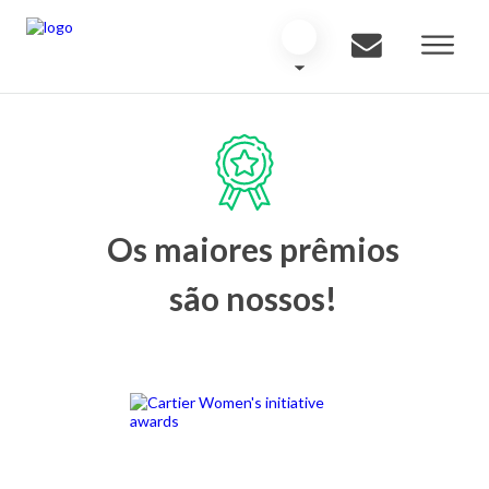
Os maiores prêmios
são nossos!