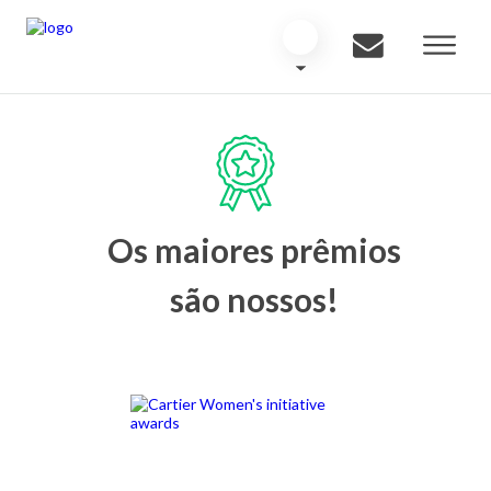
Os maiores prêmios
são nossos!