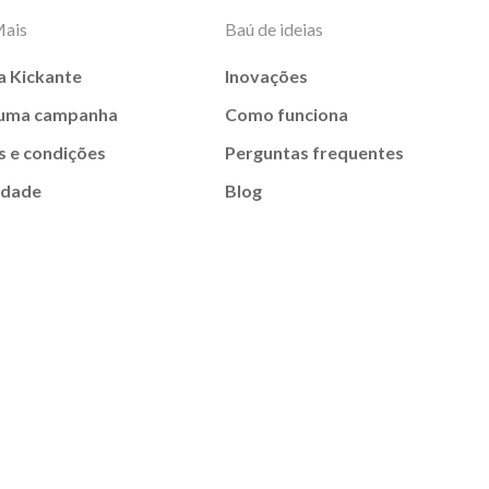
Mais
Baú de ideias
a Kickante
Inovações
 uma campanha
Como funciona
 e condições
Perguntas frequentes
idade
Blog