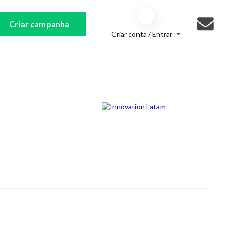
Criar campanha
Criar conta / Entrar