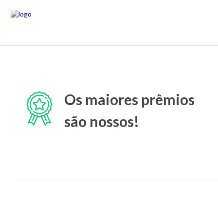
Os maiores prêmios
são nossos!