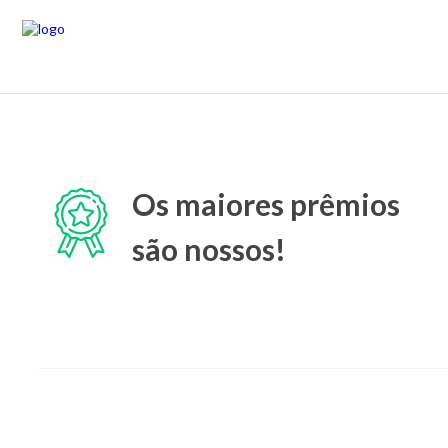
Os maiores prêmios
são nossos!