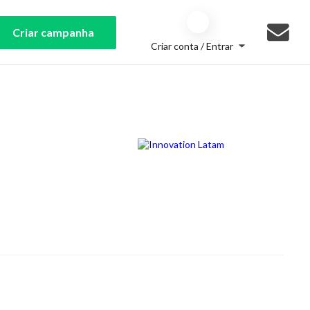
Criar campanha
Criar conta / Entrar