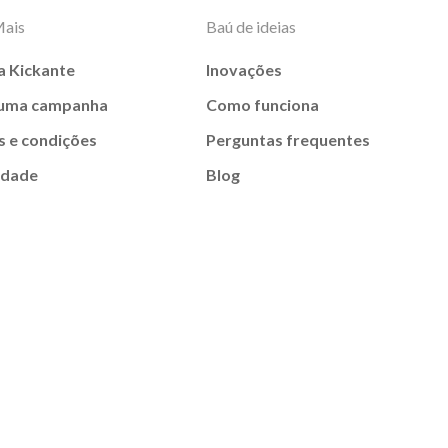
Mais
Baú de ideias
a Kickante
Inovações
 uma campanha
Como funciona
 e condições
Perguntas frequentes
idade
Blog