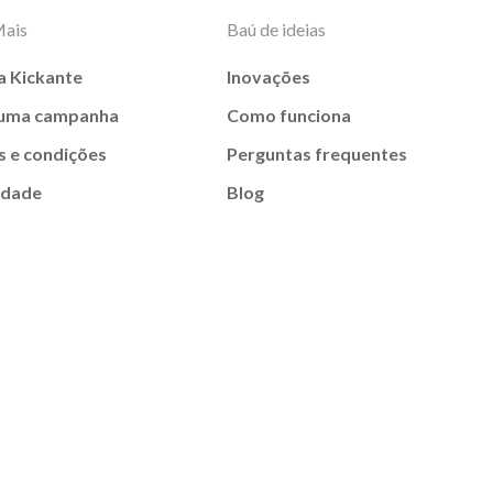
Mais
Baú de ideias
a Kickante
Inovações
 uma campanha
Como funciona
 e condições
Perguntas frequentes
idade
Blog