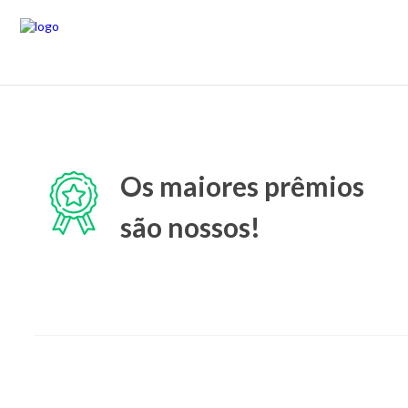
Os maiores prêmios
são nossos!