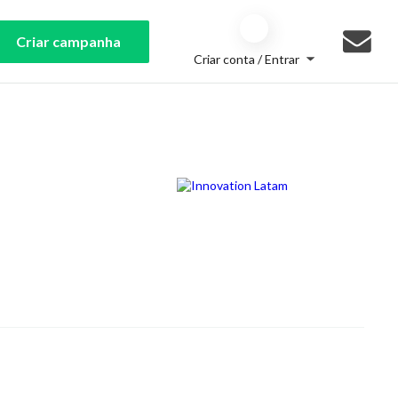
Criar campanha
Criar conta / Entrar