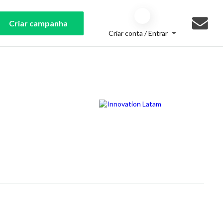
Criar campanha
Criar conta / Entrar