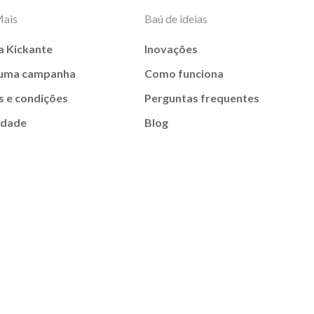
Mais
Baú de ideias
a Kickante
Inovações
 uma campanha
Como funciona
 e condições
Perguntas frequentes
idade
Blog