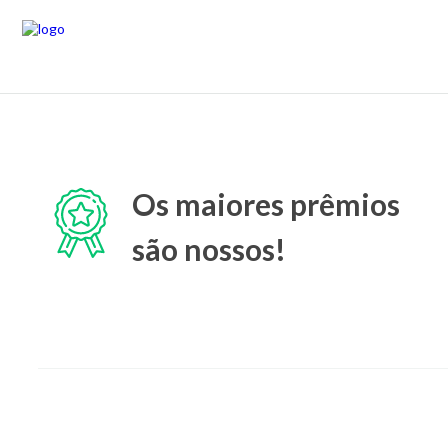
Os maiores prêmios
são nossos!