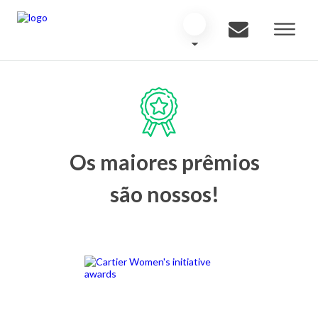
Os maiores prêmios
são nossos!