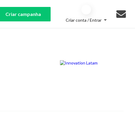
Criar campanha
Criar conta / Entrar