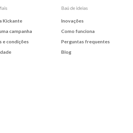
Mais
Baú de ideias
a Kickante
Inovações
 uma campanha
Como funciona
 e condições
Perguntas frequentes
idade
Blog