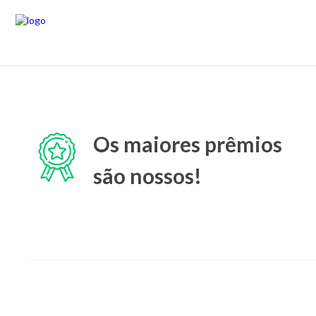
Os maiores prêmios
são nossos!