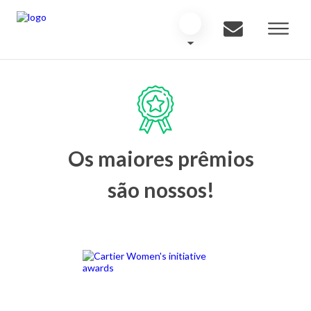
Os maiores prêmios
são nossos!