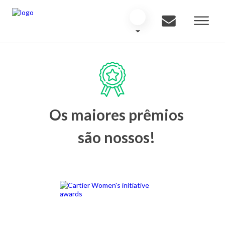
Os maiores prêmios
são nossos!