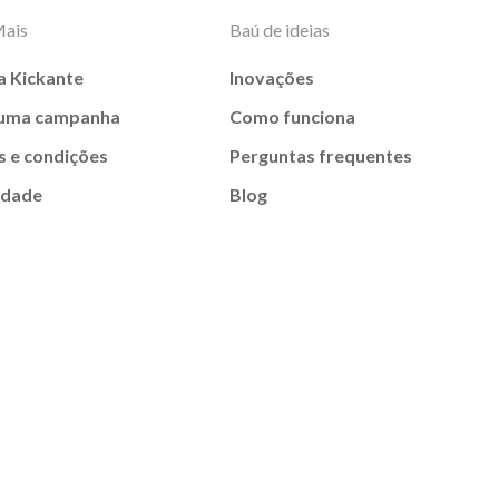
Mais
Baú de ideias
a Kickante
Inovações
 uma campanha
Como funciona
 e condições
Perguntas frequentes
idade
Blog