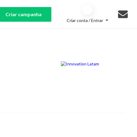
Criar campanha
Criar conta / Entrar