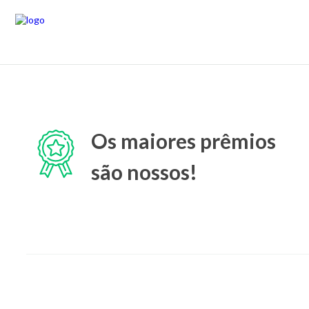
Os maiores prêmios
são nossos!