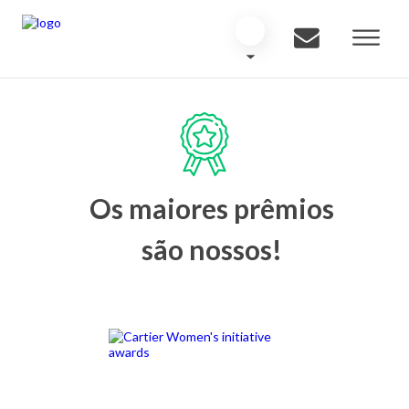
Os maiores prêmios
são nossos!