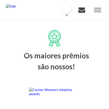
Os maiores prêmios
são nossos!